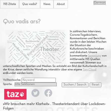
193 Zitate
Quo vadis?
News
About
Quo vadis ars?
In zahlreichen Interviews,
Corona-Tagebüchern,
Kommentaren und Berichten
wurde in den letzten Wochen
die Situation der
Kulturbranche beschrieben
und diskutiert. Unsere
kommentierte
Sammlung
von
mittlerweile 193 Quellen
versammelt Stimmen aus
unterschiedlichen Sparten und Medien. So entsteht ein Bild der Kulturlandschaft in
der Krise, deren zeitliche Wandlung interaktiv über eine eigene
Tag-Cloud
erdkundet werden kann.
Volltextsuche:
Sparte:
Suchen / Search
Reset
»Wir brauchen mehr Klarheit« . Theaterintendant über Lockdown-
Folgen