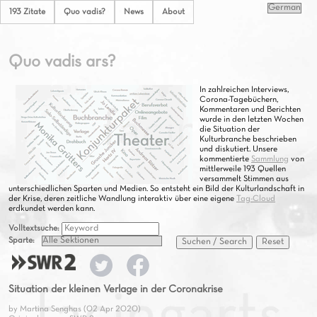
193 Zitate
Quo vadis?
News
About
Quo vadis ars?
In zahlreichen Interviews,
Corona-Tagebüchern,
Kommentaren und Berichten
wurde in den letzten Wochen
die Situation der
Kulturbranche beschrieben
und diskutiert. Unsere
kommentierte
Sammlung
von
mittlerweile 193 Quellen
versammelt Stimmen aus
unterschiedlichen Sparten und Medien. So entsteht ein Bild der Kulturlandschaft in
der Krise, deren zeitliche Wandlung interaktiv über eine eigene
Tag-Cloud
erdkundet werden kann.
Volltextsuche:
Sparte:
Suchen / Search
Reset
Situation der kleinen Verlage in der Coronakrise
by Martina Senghas (02 Apr 2020)