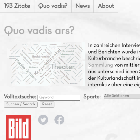
193 Zitate
Quo vadis?
News
About
Quo vadis ars?
In zahlreichen Inter
und Berichten wurde i
Kulturbranche beschri
Sammlung
von mittle
aus unterschiedlichen 
der Kulturlandschaft i
interaktiv über eine e
Volltextsuche:
Sparte:
Suchen / Search
Reset