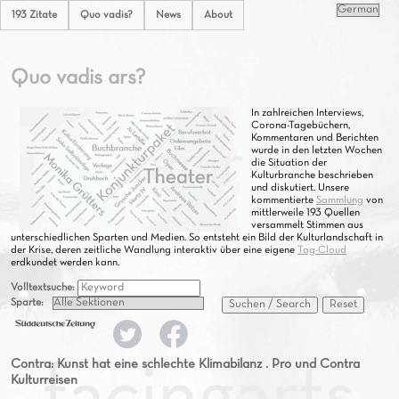
193 Zitate
Quo vadis?
News
About
Quo vadis ars?
In zahlreichen Interviews,
Corona-Tagebüchern,
Kommentaren und Berichten
wurde in den letzten Wochen
die Situation der
Kulturbranche beschrieben
und diskutiert. Unsere
kommentierte
Sammlung
von
mittlerweile 193 Quellen
versammelt Stimmen aus
unterschiedlichen Sparten und Medien. So entsteht ein Bild der Kulturlandschaft in
der Krise, deren zeitliche Wandlung interaktiv über eine eigene
Tag-Cloud
erdkundet werden kann.
Volltextsuche:
Sparte:
Suchen / Search
Reset
Contra: Kunst hat eine schlechte Klimabilanz . Pro und Contra
Kulturreisen