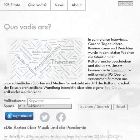
193 Zitate
Quo vadis?
News
About
Quo vadis ars?
In zahlreichen Interviews,
Corona-Tagebüchern,
Kommentaren und Berichten
wurde in den letzten Wochen
die Situation der
Kulturbranche beschrieben
und diskutiert. Unsere
kommentierte
Sammlung
von
mittlerweile 193 Quellen
versammelt Stimmen aus
unterschiedlichen Sparten und Medien. So entsteht ein Bild der Kulturlandschaft in
der Krise, deren zeitliche Wandlung interaktiv über eine eigene
Tag-Cloud
erdkundet werden kann.
Volltextsuche:
Sparte:
Suchen / Search
Reset
»Die Ärzte« über Musik und die Pandemie
by Bela B., Rod Gonzalez, Farin Urlaub, Ingo Zamperoni (23 Oct 2020)