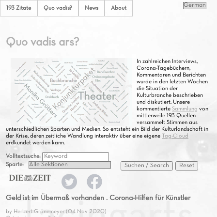
193 Zitate
Quo vadis?
News
About
Quo vadis ars?
In zahlreichen Interviews,
Corona-Tagebüchern,
Kommentaren und Berichten
wurde in den letzten Wochen
die Situation der
Kulturbranche beschrieben
und diskutiert. Unsere
kommentierte
Sammlung
von
mittlerweile 193 Quellen
versammelt Stimmen aus
unterschiedlichen Sparten und Medien. So entsteht ein Bild der Kulturlandschaft in
der Krise, deren zeitliche Wandlung interaktiv über eine eigene
Tag-Cloud
erdkundet werden kann.
Volltextsuche:
Sparte:
Suchen / Search
Reset
Geld ist im Übermaß vorhanden . Corona-Hilfen für Künstler
by Herbert Grönemeyer (04 Nov 2020)