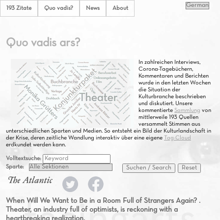
193 Zitate
Quo vadis?
News
About
Quo vadis ars?
In zahlreichen Interviews,
Corona-Tagebüchern,
Kommentaren und Berichten
wurde in den letzten Wochen
die Situation der
Kulturbranche beschrieben
und diskutiert. Unsere
kommentierte
Sammlung
von
mittlerweile 193 Quellen
versammelt Stimmen aus
unterschiedlichen Sparten und Medien. So entsteht ein Bild der Kulturlandschaft in
der Krise, deren zeitliche Wandlung interaktiv über eine eigene
Tag-Cloud
erdkundet werden kann.
Volltextsuche:
Sparte:
Suchen / Search
Reset
When Will We Want to Be in a Room Full of Strangers Again? .
Theater, an industry full of optimists, is reckoning with a
heartbreaking realization.