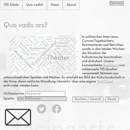
193 Zitate
Quo vadis?
News
About
Quo vadis ars?
In zahlreichen Interviews,
Corona-Tagebüchern,
Kommentaren und Berichten
wurde in den letzten Wochen
die Situation der
Kulturbranche beschrieben
und diskutiert. Unsere
kommentierte
Sammlung
von
mittlerweile 193 Quellen
versammelt Stimmen aus
unterschiedlichen Sparten und Medien. So entsteht ein Bild der Kulturlandschaft in
der Krise, deren zeitliche Wandlung interaktiv über eine eigene
Tag-Cloud
erdkundet werden kann.
Volltextsuche:
Sparte:
Suchen / Search
Reset