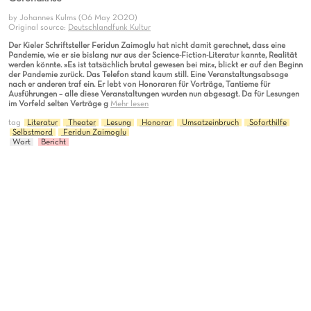
by Johannes Kulms (06 May 2020)
Original source:
Deutschlandfunk Kultur
Der Kieler Schriftsteller Feridun Zaimoglu hat nicht damit gerechnet, dass eine
Pandemie, wie er sie bislang nur aus der Science-Fiction-Literatur kannte, Realität
werden könnte. »Es ist tatsächlich brutal gewesen bei mir.«, blickt er auf den Beginn
der Pandemie zurück. Das Telefon stand kaum still. Eine Veranstaltungsabsage
nach er anderen traf ein. Er lebt von Honoraren für Vorträge, Tantieme für
Ausführungen – alle diese Veranstaltungen wurden nun abgesagt. Da für Lesungen
im Vorfeld selten Verträge g
Mehr lesen
tag
Literatur
Theater
Lesung
Honorar
Umsatzeinbruch
Soforthilfe
Selbstmord
Feridun Zaimoglu
Wort
Bericht