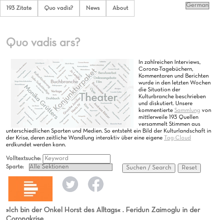
193 Zitate
Quo vadis?
News
About
Quo vadis ars?
In zahlreichen Interviews,
Corona-Tagebüchern,
Kommentaren und Berichten
wurde in den letzten Wochen
die Situation der
Kulturbranche beschrieben
und diskutiert. Unsere
kommentierte
Sammlung
von
mittlerweile 193 Quellen
versammelt Stimmen aus
unterschiedlichen Sparten und Medien. So entsteht ein Bild der Kulturlandschaft in
der Krise, deren zeitliche Wandlung interaktiv über eine eigene
Tag-Cloud
erdkundet werden kann.
Volltextsuche:
Sparte:
Suchen / Search
Reset
»Ich bin der Onkel Horst des Alltags« . Feridun Zaimoglu in der
Coronakrise