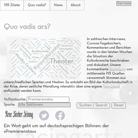
193 Zitate
Quo vadis?
News
About
Quo vadis ars?
In zahlreichen Interviews,
Corona-Tagebüchern,
Kommentaren und Berichten
wurde in den letzten Wochen
die Situation der
Kulturbranche beschrieben
und diskutiert. Unsere
kommentierte
Sammlung
von
mittlerweile 193 Quellen
versammelt Stimmen aus
unterschiedlichen Sparten und Medien. So entsteht ein Bild der Kulturlandschaft in
der Krise, deren zeitliche Wandlung interaktiv über eine eigene
Tag-Cloud
erdkundet werden kann.
Volltextsuche:
Sparte:
Suchen / Search
Reset
Ein Wort geht um auf deutschsprachigen Bühnen: der
»Premierenstau«