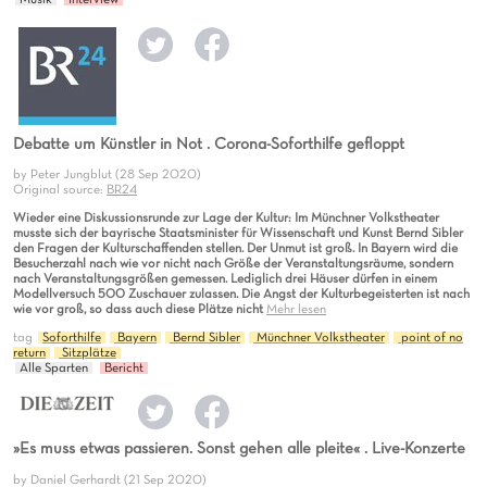
Debatte um Künstler in Not . Corona-Soforthilfe gefloppt
by Peter Jungblut (28 Sep 2020)
Original source:
BR24
Wieder eine Diskussionsrunde zur Lage der Kultur: Im Münchner Volkstheater
musste sich der bayrische Staatsminister für Wissenschaft und Kunst Bernd Sibler
den Fragen der Kulturschaffenden stellen. Der Unmut ist groß. In Bayern wird die
Besucherzahl nach wie vor nicht nach Größe der Veranstaltungsräume, sondern
nach Veranstaltungsgrößen gemessen. Lediglich drei Häuser dürfen in einem
Modellversuch 500 Zuschauer zulassen. Die Angst der Kulturbegeisterten ist nach
wie vor groß, so dass auch diese Plätze nicht
Mehr lesen
tag
Soforthilfe
Bayern
Bernd Sibler
Münchner Volkstheater
point of no
return
Sitzplätze
Alle Sparten
Bericht
»Es muss etwas passieren. Sonst gehen alle pleite« . Live-Konzerte
by Daniel Gerhardt (21 Sep 2020)