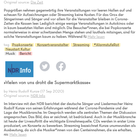
Original source:
Die Zeit
Popgrößen nehmen gegenwärtig ihre Veranstaltungen vor leeren Hallen auf und
scheuen für Aufzeichnungen oder Streaming keine Kosten. Für das Gros der
Sängerinnen und Sänger und vor allem für die Veranstalter bleiben in Corona-
Zeiten die Kassen leer. Lediglich einige wenige Veranstaltungen in Autokinos oder
in kaum besetzten Hallen sind möglich. Die Besucher*innen, die bei Popkonzerte
normalerweise in einer schwitzenden Menge stehen und lauthals mitsingen, sind für
solche Veranstaltungen kaum zu haben. Während fü
Mehr lesen
tag
Popkonzerte
Konzertveranstalter
Streaming
#AlarmstufeRot
Neustart Kultur
Musik
Bericht
»Vielen von uns droht die Supermarktkasse«
by Heinz Rudolf Kunze (17 Sep 2020)
Original source:
NDR Info
Im Interview mit den NDR berichtet der deutsche Sänger und Liedermacher Heinz
Rudolf Kunze von seinen Erfahrungen während der Corona-Pandemie und der
Lage der Musikbranche. Im Gespräch werden alle zentralen Themen der Diskussion
angesprochen. Das Bild, das er zeichnet, ist bedrückend. Auch in der Musikbranche
ist heute der Liveauftritt die wichtigste Einnahmequelle. CDs werden in erster Linie
produziert, um Konzerte zu bewerben. Streaming bezeichnet Kunze unumwunden als
Ausbeutung, da sich die Musiker*innen von den Centeinnahmen, die sie erhalten,
nic
Mehr lesen