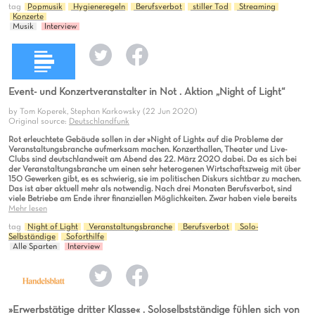
tag
Popmusik
Hygieneregeln
Berufsverbot
stiller Tod
Streaming
Konzerte
Musik
Interview
Event- und Konzertveranstalter in Not . Aktion „Night of Light“
by Tom Koperek, Stephan Karkowsky (22 Jun 2020)
Original source:
Deutschlandfunk
Rot erleuchtete Gebäude sollen in der »Night of Light« auf die Probleme der
Veranstaltungsbranche aufmerksam machen. Konzerthallen, Theater und Live-
Clubs sind deutschlandweit am Abend des 22. März 2020 dabei. Da es sich bei
der Veranstaltungsbranche um einen sehr heterogenen Wirtschaftszweig mit über
150 Gewerken gibt, es es schwierig, sie im politischen Diskurs sichtbar zu machen.
Das ist aber aktuell mehr als notwendig. Nach drei Monaten Berufsverbot, sind
viele Betriebe am Ende ihrer finanziellen Möglichkeiten. Zwar haben viele bereits
Mehr lesen
tag
Night of Light
Veranstaltungsbranche
Berufsverbot
Solo-
Selbständige
Soforthilfe
Alle Sparten
Interview
»Erwerbstätige dritter Klasse« . Soloselbstständige fühlen sich von