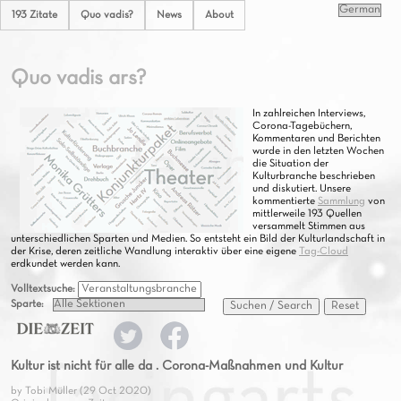
193 Zitate
Quo vadis?
News
About
Quo vadis ars?
In zahlreichen Interviews,
Corona-Tagebüchern,
Kommentaren und Berichten
wurde in den letzten Wochen
die Situation der
Kulturbranche beschrieben
und diskutiert. Unsere
kommentierte
Sammlung
von
mittlerweile 193 Quellen
versammelt Stimmen aus
unterschiedlichen Sparten und Medien. So entsteht ein Bild der Kulturlandschaft in
der Krise, deren zeitliche Wandlung interaktiv über eine eigene
Tag-Cloud
erdkundet werden kann.
Volltextsuche:
Sparte:
Suchen / Search
Reset
Kultur ist nicht für alle da . Corona-Maßnahmen und Kultur
by Tobi Müller (29 Oct 2020)