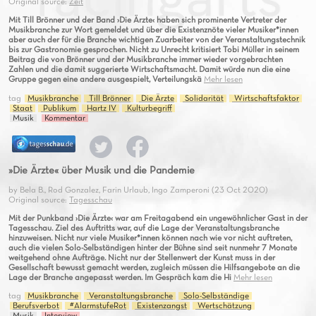
Original source:
Zeit
Mit Till Brönner und der Band ›Die Ärzte‹ haben sich prominente Vertreter der
Musikbranche zur Wort gemeldet und über die Existenznöte vieler Musiker*innen
aber auch der für die Branche wichtigen Zuarbeiter von der Veranstaltungstechnik
bis zur Gastronomie gesprochen. Nicht zu Unrecht kritisiert Tobi Müller in seinem
Beitrag die von Brönner und der Musikbranche immer wieder vorgebrachten
Zahlen und die damit suggerierte Wirtschaftsmacht. Damit würde nun die eine
Gruppe gegen eine andere ausgespielt, Verteilungskä
Mehr lesen
tag
Musikbranche
Till Brönner
Die Ärzte
Solidarität
Wirtschaftsfaktor
Staat
Publikum
Hartz IV
Kulturbegriff
Musik
Kommentar
»Die Ärzte« über Musik und die Pandemie
by Bela B., Rod Gonzalez, Farin Urlaub, Ingo Zamperoni (23 Oct 2020)
Original source:
Tagesschau
Mit der Punkband ›Die Ärzte‹ war am Freitagabend ein ungewöhnlicher Gast in der
Tagesschau. Ziel des Auftritts war, auf die Lage der Veranstaltungsbranche
hinzuweisen. Nicht nur viele Musiker*innen können nach wie vor nicht auftreten,
auch die vielen Solo-Selbständigen hinter der Bühne sind seit nunmehr 7 Monate
weitgehend ohne Aufträge. Nicht nur der Stellenwert der Kunst muss in der
Gesellschaft bewusst gemacht werden, zugleich müssen die Hilfsangebote an die
Lage der Branche angepasst werden. Im Gespräch kam die Hi
Mehr lesen
tag
Musikbranche
Veranstaltungsbranche
Solo-Selbständige
Berufsverbot
#AlarmstufeRot
Existenzangst
Wertschätzung
Musik
Interview