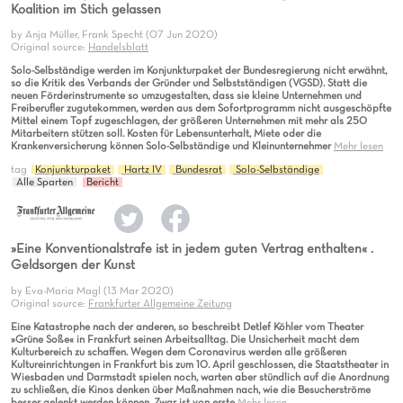
Koalition im Stich gelassen
by Anja Müller, Frank Specht (07 Jun 2020)
Original source:
Handelsblatt
Solo-Selbständige werden im Konjunkturpaket der Bundesregierung nicht erwähnt,
so die Kritik des Verbands der Gründer und Selbstständigen (VGSD). Statt die
neuen Förderinstrumente so umzugestalten, dass sie kleine Unternehmen und
Freiberufler zugutekommen, werden aus dem Sofortprogramm nicht ausgeschöpfte
Mittel einem Topf zugeschlagen, der größeren Unternehmen mit mehr als 250
Mitarbeitern stützen soll. Kosten für Lebensunterhalt, Miete oder die
Krankenversicherung können Solo-Selbständige und Kleinunternehmer
Mehr lesen
tag
Konjunkturpaket
Hartz IV
Bundesrat
Solo-Selbständige
Alle Sparten
Bericht
»Eine Konventionalstrafe ist in jedem guten Vertrag enthalten« .
Geldsorgen der Kunst
by Eva-Maria Magl (13 Mar 2020)
Original source:
Frankfurter Allgemeine Zeitung
Eine Katastrophe nach der anderen, so beschreibt Detlef Köhler vom Theater
»Grüne Soße« in Frankfurt seinen Arbeitsalltag. Die Unsicherheit macht dem
Kulturbereich zu schaffen. Wegen dem Coronavirus werden alle größeren
Kultureinrichtungen in Frankfurt bis zum 10. April geschlossen, die Staatstheater in
Wiesbaden und Darmstadt spielen noch, warten aber stündlich auf die Anordnung
zu schließen, die Kinos denken über Maßnahmen nach, wie die Besucherströme
besser gelenkt werden können. Zwar ist von erste
Mehr lesen