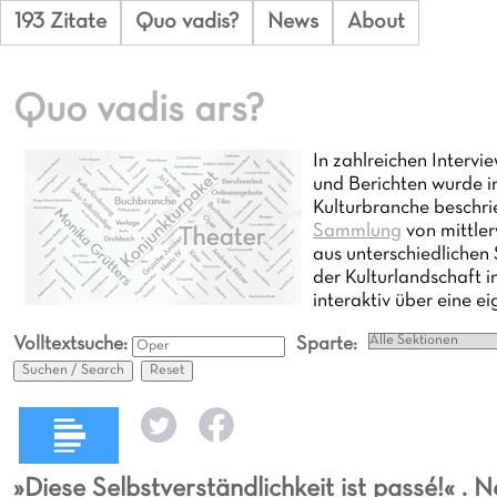
193 Zitate
Quo vadis?
News
About
Quo vadis ars?
In zahlreichen Inter
und Berichten wurde i
Kulturbranche beschri
Sammlung
von mittle
aus unterschiedlichen 
der Kulturlandschaft i
interaktiv über eine e
Volltextsuche:
Sparte:
Suchen / Search
Reset
»Diese Selbstverständlichkeit ist passé!« . 