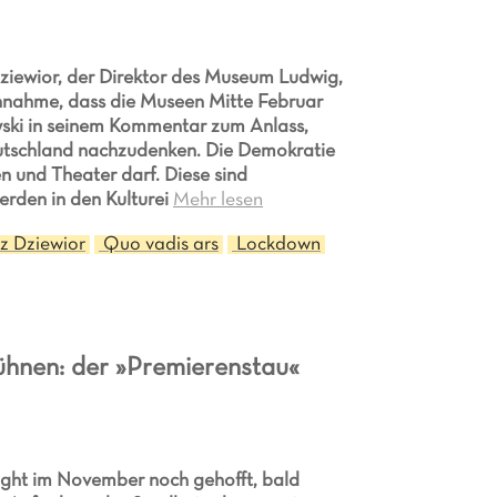
ziewior, der Direktor des Museum Ludwig,
Annahme, dass die Museen Mitte Februar
ski in seinem Kommentar zum Anlass,
eutschland nachzudenken. Die Demokratie
en und Theater darf. Diese sind
erden in den Kulturei
Mehr lesen
z Dziewior
Quo vadis ars
Lockdown
ühnen: der »Premierenstau«
ight im November noch gehofft, bald