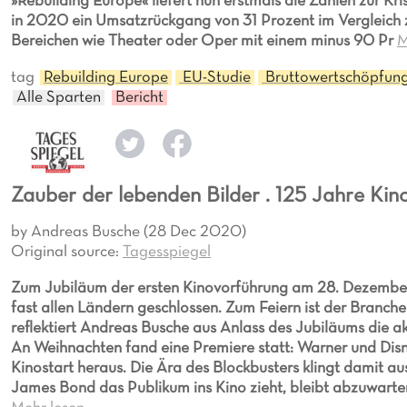
»Rebuilding Europe« liefert nun erstmals die Zahlen zur Kr
in 2020 ein Umsatzrückgang von 31 Prozent im Vergleich z
Bereichen wie Theater oder Oper mit einem minus 90 Pr
M
tag
Rebuilding Europe
EU-Studie
Bruttowertschöpfun
Alle Sparten
Bericht
Zauber der lebenden Bilder . 125 Jahre Kin
by Andreas Busche (28 Dec 2020)
Original source:
Tagesspiegel
Zum Jubiläum der ersten Kinovorführung am 28. Dezember 
fast allen Ländern geschlossen. Zum Feiern ist der Branch
reflektiert Andreas Busche aus Anlass des Jubiläums die a
An Weihnachten fand eine Premiere statt: Warner und Dis
Kinostart heraus. Die Ära des Blockbusters klingt damit 
James Bond das Publikum ins Kino zieht, bleibt abzuwart