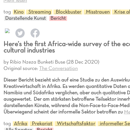
Mehr lesen
tag
Kino
Streaming
Blockbuster
Misstrauen
Krise a
Darstellende Kunst
Bericht
Here’s the first Africa-wide survey of the
cultural industries
by Ribio Nzeza Bunketi Buse (28 Dec 2020)
Original source:
The Conversation
Dieser Bericht bezieht sich auf eine Studie zu den Auswir
Kreativwirtschaft in Afrika. Es werden quantitative Daten
Namibia und Südafrika verglichen, aber auch qualitative 
ausgewertet. Der am stärksten betroffene Teilsektor innerh
darstellenden Künste, während die Non-Face-to-Face-Medie
Überwiegend scheint der informelle Sektor betroffen zu
Me
tag
Afrika
Prekariat
Wirtschaftsfaktor
informeller Se